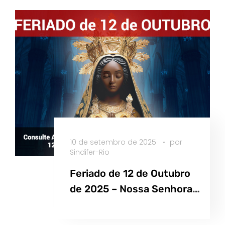
10 de setembro de 2025
por
Sindifer-Rio
Feriado de 12 de Outubro
de 2025 – Nossa Senhora
Aparecida
Saiba Mais