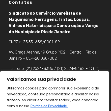
Contatos
Sindicato do Comércio Varejista de
Maquinismo, Ferragens, Tintas, Louças,
Vidros e Materiais para Construção a Varejo
do Município do Rio de Janeiro
CNPJ n. 33.531.658/0001-89
Av. Graça Aranha, 19 Grupo 1102 – Centro – Rio de
Janeiro – CEP-20.030-002
Telefone: (21) 2524-8386 / (21) 2524-8482 –
(21)
98483-8085
Valorizamos sua privacidade
Utilizamos cookies para aprimorar sua experiência de
navegação, conteúdo personalizado e analisar nosso
tráfego. Ao clicar em “Aceitar todos”, você concorda
com a nossa
Política de Privacidade.