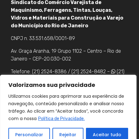
Sindicato do Comércio Varejista de
Maquinismo, Ferragens, Tintas, Louças,
Vidros e Materiais para Construção a Varejo
do Município do Rio de Janeiro
CNPJ n. 33.531.658/0001-89
Av. Graça Aranha, 19 Grupo 1102 – Centro – Rio de
Janeiro – CEP-20.030-002
Telefone: (21) 2524-8386 / (21) 2524-8482 –
(21)
98483-8085
Valorizamos sua privacidade
Utilizamos cookies para aprimorar sua experiência de
navegação, conteúdo personalizado e analisar nosso
tráfego. Ao clicar em “Aceitar todos”, você concorda
com a nossa
Política de Privacidade.
Visar
© 2026 Desenvolvido por
Personalizar
Rejeitar
Aceitar tudo