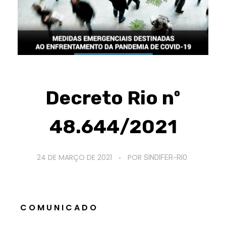
Decreto Rio nº
48.644/2021
24 DE MARÇO DE 2021
POR
SINDIFER-RIO
C O M U N I C A D O